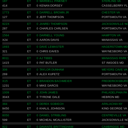
187
ET
0
WARDELL PINKNEY
STERLING VA
414
ET
0
KENAN DORSEY
CASSELBERRY FL
1773
ET
0
DARRELL BROWN JR
CHESTER VA
127
ET
0
JEFF THOMPSON
PORTSMOUTH VA
922X
ET
0
JANREI THOMPSON
JACKSONVILLE N
287
ET
0
CHARLES CARLSEN
PORTSMOUTH VA
1564
ET
0
DARNELL YOUNG
HAMPTON VA
X24
ET
0
AARON DAVIS
MANASSAS VA
1693
ET
0
DAVE LEMASTER
HAGERSTOWN MD
321
ET
0
CHRIS EAVES
WAYNESBORO VA
8011
ET
0
AJ TIBBS
MANASSAS PARK 
1415
ET
0
PAT BUTLER
ST INIGOES MD
306
ET
0
TAYLOR DUNHAM
WEYERS CAVE VA
269
ET
0
ALEX KUPETZ
PORTSMOUTH VA
X15
ET
0
BRANDON BACHMEIER
FREDERICKSBURG
1231
ET
0
MIKE DARCIS
WAYNESBORO VA
1009
ET
0
JOHN JAMES
PHILADELPHIA PA
304X
ET
0
TYRONE DALE
HEBRON MD
384
ET
0
DEREK SOBIECH
APALACHIA NY
9450
ET
0
KHALIL JOHNSON
KING GEORGE VA
8050
ET
0
DANIEL STRIBLING
CENTREVILLE VA
599
ET
0
MICHEAL MCALLISTER
JACKSONVILLE N
922
ET
0
DAVANTE BRITTINGHAM
CAMBRIDGE MD