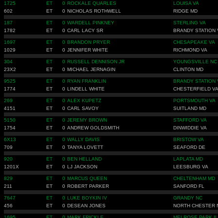
1725
ET
0
ROCKALE QUARLES
LOUISA VA
602
ET
0
NICHOLAS ROTHWELL
RIDGE MD
187
ET
0
WARDELL PINKNEY
STERLING VA
1782
ET
0
CARL LACY SR
BRANDY STATION 
1697
ET
0
BRANDON PRYER
CHESAPEAKE VA
1029
ET
0
JENNIFER WHITE
RICHMOND VA
304
ET
0
RUSSELL DENNISON JR
YOUNGSVILLE NC
23X2
ET
0
MICHAEL JERNAGIN
CLINTON MD
9525
ET
0
RYAN FRANKLIN
BRANDY STATION 
1774
ET
0
LINDELL WHITE
CHESTERFIELD V
269
ET
0
ALEX KUPETZ
PORTSMOUTH VA
4151
ET
0
CARL SAVOY
SUITLAND MD
5150
ET
0
JEREMY BROWN
STAFFORD VA
1754
ET
0
ANDREW GOLDSMITH
DINWIDDIE VA
6X13
ET
0
WALLY DAVIS
BRISTOW VA
709
ET
0
TANYA LOVETT
SEAFORD DE
920
ET
0
BEN HELLAND
LAPLATA MD
1201X
ET
0
LJ JACKSON
LEESBURG VA
829
ET
0
MARCUS QUEEN
CHELTENHAM MD
211
ET
0
ROBERT PARKER
SANFORD FL
7647
ET
0
LUKE BOYKIN IV
GRANDY NC
456
ET
0
DESEAN JONES
NORTH CHESTER 
1695
ET
0
MARK FRICKLE
MELROSE PARK IL