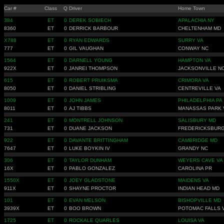
Car #
Class
Q
Driver
Home Town
384
ET
0
DEREK SOBIECH
APALACHIA NY
8360
ET
0
DERRICK BARBOUR
CHELTENHAM MD
X788
ET
0
RYAN EDWARDS
SURRY VA
777
ET
0
GIL VAUGHAN
CONWAY NC
1564
ET
0
DARNELL YOUNG
HAMPTON VA
922X
ET
0
JANREI THOMPSON
JACKSONVILLE N
615
ET
0
ROBERT PRUIKSMA
CRIMORA VA
8050
ET
0
DANIEL STRIBLING
CENTREVILLE VA
1009
ET
0
JOHN JAMES
PHILADELPHIA PA
8011
ET
0
AJ TIBBS
MANASSAS PARK 
241
ET
0
MONTRELL JOHNSON
SALISBURY MD
731
ET
0
DUANE JACKSON
FREDERICKSBURG
922
ET
0
DAVANTE BRITTINGHAM
CAMBRIDGE MD
7647
ET
0
LUKE BOYKIN IV
GRANDY NC
306
ET
0
TAYLOR DUNHAM
WEYERS CAVE VA
16X
ET
0
PABLO GONZALEZ
CAROLINA PR
1550X
ET
0
JOEY GLADSTONE
MAIDENS VA
911X
ET
0
SHAYNE PROCTOR
INDIAN HEAD MD
101
ET
0
EVAN MELSON
BISHOPVILLE MD
3939X
ET
0
BOO BROWN
POTOMAC FALLS 
1725
ET
0
ROCKALE QUARLES
LOUISA VA