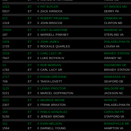
1415
ET
0
PAT BUTLER
ST INIGOES MD
D527
ET
0
ZACK KRINOCK
DERRY PA
615
ET
0
ROBERT PRUIKSMA
CRIMORA VA
1318
ET
0
JOHN BRISCOE
CLINTON MD
1550X
ET
0
JOEY GLADSTONE
MAIDENS VA
187
ET
0
WARDELL PINKNEY
STERLING VA
1009
ET
0
JOHN JAMES
PHILADELPHIA PA
1725
ET
0
ROCKALE QUARLES
LOUISA VA
1519
ET
0
CARL LACY JR
BRANDY STATION 
7647
ET
0
LUKE BOYKIN IV
GRANDY NC
13
ET
0
ROB MORGAN
DAGSBORO DE
1782
ET
0
CARL LACY SR
BRANDY STATION 
1717
ET
0
RYANN GRESHAM
MANASSAS VA
709
ET
0
TANYA LOVETT
SEAFORD DE
1125
ET
0
LENNY PROCTOR
WALDORF MD
5221
ET
0
MARCEL GOFFINGTON
JACKSON NC
3211
ET
0
MAURICE MICHIE
AVON VA
2307
ET
0
FRANK BRAXTON
PHILADELPHIA PA
16X
ET
0
PABLO GONZALEZ
CAROLINA PR
5150
ET
0
JEREMY BROWN
STAFFORD VA
101
ET
0
EVAN MELSON
BISHOPVILLE MD
1564
ET
0
DARNELL YOUNG
HAMPTON VA