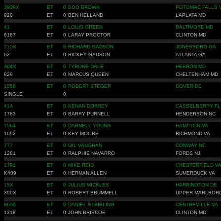
3939X
ET
0
BOO BROWN
POTOMAC FALLS 
920
ET
0
BEN HELLAND
LAPLATA MD
41
ET
0
LOUIS GREEN
BALTIMORE MD
6187
ET
0
LARAY PROCTOR
CLINTON MD
215X
ET
0
RICHARD GADSON
JONESBORO GA
62
ET
0
RICKEY GADSON
ATLANTA GA
304X
ET
0
TYRONE DALE
HEBRON MD
829
ET
0
MARCUS QUEEN
CHELTENHAM MD
1558
ET
0
ROBERT STEGER
DOVER DE
SINGLE
0
414
ET
0
KENAN DORSEY
CASSELBERRY FL
1783
ET
0
BARRY PURNELL
HENDERSON NC
1564
ET
0
DARNELL YOUNG
HAMPTON VA
1092
ET
0
KEY MOORE
RICHMOND VA
777
ET
0
GIL VAUGHAN
CONWAY NC
1281
ET
0
RALPHIE NAVARRO
FORDS NJ
1791
ET
0
MIKE REID
CHESTERFIELD V
K409
ET
0
HERMAN ALLEN
SUMERDUCK VA
15X
ET
0
JULIUS MICKLES
HARRINGTON DE
390X
ET
0
ROBERT BRUMMELL
UPPER MARLBOR
8050
ET
0
DANIEL STRIBLING
CENTREVILLE VA
1318
ET
0
JOHN BRISCOE
CLINTON MD