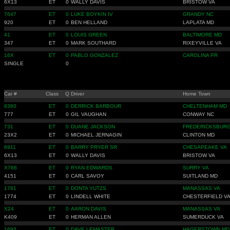
6X13
ET
0
WALLY DAVIS
BRISTOW VA
7647
ET
0
LUKE BOYKIN IV
GRANDY NC
920
ET
0
BEN HELLAND
LAPLATA MD
41
ET
0
LOUIS GREEN
BALTIMORE MD
347
ET
0
MARK SOUTHARD
RIXEYVILLE VA
16X
ET
0
PABLO GONZALEZ
CAROLINA PR
SINGLE
0
Car #
Class
Q
Driver
Home Town
8360
ET
0
DERRICK BARBOUR
CHELTENHAM MD
777
ET
0
GIL VAUGHAN
CONWAY NC
731
ET
0
DUANE JACKSON
FREDERICKSBURG
23X2
ET
0
MICHAEL JERNAGIN
CLINTON MD
6911
ET
0
BARRY PRYER SR
CHESAPEAKE VA
6X13
ET
0
WALLY DAVIS
BRISTOW VA
X788
ET
0
RYAN EDWARDS
SURRY VA
4151
ET
0
CARL SAVOY
SUITLAND MD
1781
ET
0
DONTA YUTZS
MANASSAS VA
1774
ET
0
LINDELL WHITE
CHESTERFIELD V
X24
ET
0
AARON DAVIS
MANASSAS VA
K409
ET
0
HERMAN ALLEN
SUMERDUCK VA
1693
ET
0
DAVE LEMASTER
HAGERSTOWN MD