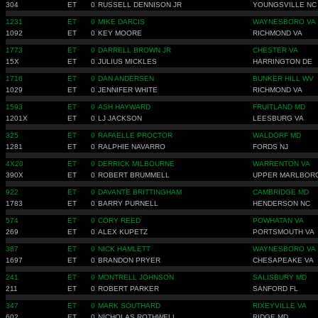
304
ET
0
RUSSELL DENNISON JR
YOUNGSVILLE NC
1231
ET
0
MIKE DARCIS
WAYNESBORO VA
1092
ET
0
KEY MOORE
RICHMOND VA
1773
ET
0
DARRELL BROWN JR
CHESTER VA
15X
ET
0
JULIUS MICKLES
HARRINGTON DE
1716
ET
0
DAN ANDERSEN
BUNKER HILL WV
1029
ET
0
JENNIFER WHITE
RICHMOND VA
1593
ET
0
ASH HAYWARD
FRUITLAND MD
1201X
ET
0
LJ JACKSON
LEESBURG VA
325
ET
0
RAFAELLE PROCTOR
WALDORF MD
1281
ET
0
RALPHIE NAVARRO
FORDS NJ
4X20
ET
0
DERRICK MILBOURNE
WARRENTON VA
390X
ET
0
ROBERT BRUMMELL
UPPER MARLBOR
922
ET
0
DAVANTE BRITTINGHAM
CAMBRIDGE MD
1783
ET
0
BARRY PURNELL
HENDERSON NC
574
ET
0
CORY REED
POWHATAN VA
269
ET
0
ALEX KUPETZ
PORTSMOUTH VA
387
ET
0
NICK HAMLETT
WAYNESBORO VA
1697
ET
0
BRANDON PRYER
CHESAPEAKE VA
241
ET
0
MONTRELL JOHNSON
SALISBURY MD
211
ET
0
ROBERT PARKER
SANFORD FL
347
ET
0
MARK SOUTHARD
RIXEYVILLE VA
602
ET
0
NICHOLAS ROTHWELL
RIDGE MD