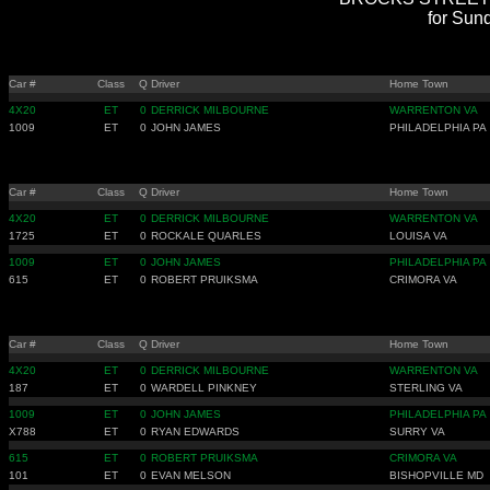
for Sun
Car #
Class
Q
Driver
Home Town
4X20
ET
0
DERRICK MILBOURNE
WARRENTON VA
1009
ET
0
JOHN JAMES
PHILADELPHIA PA
Car #
Class
Q
Driver
Home Town
4X20
ET
0
DERRICK MILBOURNE
WARRENTON VA
1725
ET
0
ROCKALE QUARLES
LOUISA VA
1009
ET
0
JOHN JAMES
PHILADELPHIA PA
615
ET
0
ROBERT PRUIKSMA
CRIMORA VA
Car #
Class
Q
Driver
Home Town
4X20
ET
0
DERRICK MILBOURNE
WARRENTON VA
187
ET
0
WARDELL PINKNEY
STERLING VA
1009
ET
0
JOHN JAMES
PHILADELPHIA PA
X788
ET
0
RYAN EDWARDS
SURRY VA
615
ET
0
ROBERT PRUIKSMA
CRIMORA VA
101
ET
0
EVAN MELSON
BISHOPVILLE MD