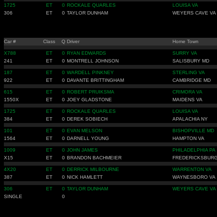
1725
ET
0
ROCKALE QUARLES
LOUISA VA
306
ET
0
TAYLOR DUNHAM
WEYERS CAVE VA
Car #
Class
Q
Driver
Home Town
X788
ET
0
RYAN EDWARDS
SURRY VA
241
ET
0
MONTRELL JOHNSON
SALISBURY MD
187
ET
0
WARDELL PINKNEY
STERLING VA
922
ET
0
DAVANTE BRITTINGHAM
CAMBRIDGE MD
615
ET
0
ROBERT PRUIKSMA
CRIMORA VA
1550X
ET
0
JOEY GLADSTONE
MAIDENS VA
1725
ET
0
ROCKALE QUARLES
LOUISA VA
384
ET
0
DEREK SOBIECH
APALACHIA NY
101
ET
0
EVAN MELSON
BISHOPVILLE MD
1564
ET
0
DARNELL YOUNG
HAMPTON VA
1009
ET
0
JOHN JAMES
PHILADELPHIA PA
X15
ET
0
BRANDON BACHMEIER
FREDERICKSBURG
4X20
ET
0
DERRICK MILBOURNE
WARRENTON VA
387
ET
0
NICK HAMLETT
WAYNESBORO VA
306
ET
0
TAYLOR DUNHAM
WEYERS CAVE VA
SINGLE
0