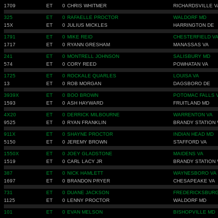
1709
ET
0
CHRIS WHITMER
RICHARDSVILLE V
325
ET
0
RAFAELLE PROCTOR
WALDORF MD
15X
ET
0
JULIUS MICKLES
HARRINGTON DE
1791
ET
0
MIKE REID
CHESTERFIELD V
1717
ET
0
RYANN GRESHAM
MANASSAS VA
241
ET
0
MONTRELL JOHNSON
SALISBURY MD
574
ET
0
CORY REED
POWHATAN VA
1725
ET
0
ROCKALE QUARLES
LOUISA VA
13
ET
0
ROB MORGAN
DAGSBORO DE
3939X
ET
0
BOO BROWN
POTOMAC FALLS 
1593
ET
0
ASH HAYWARD
FRUITLAND MD
4X20
ET
0
DERRICK MILBOURNE
WARRENTON VA
9525
ET
0
RYAN FRANKLIN
BRANDY STATION 
911X
ET
0
SHAYNE PROCTOR
INDIAN HEAD MD
5150
ET
0
JEREMY BROWN
STAFFORD VA
1550X
ET
0
JOEY GLADSTONE
MAIDENS VA
1519
ET
0
CARL LACY JR
BRANDY STATION 
387
ET
0
NICK HAMLETT
WAYNESBORO VA
1697
ET
0
BRANDON PRYER
CHESAPEAKE VA
731
ET
0
DUANE JACKSON
FREDERICKSBURG
1125
ET
0
LENNY PROCTOR
WALDORF MD
101
ET
0
EVAN MELSON
BISHOPVILLE MD