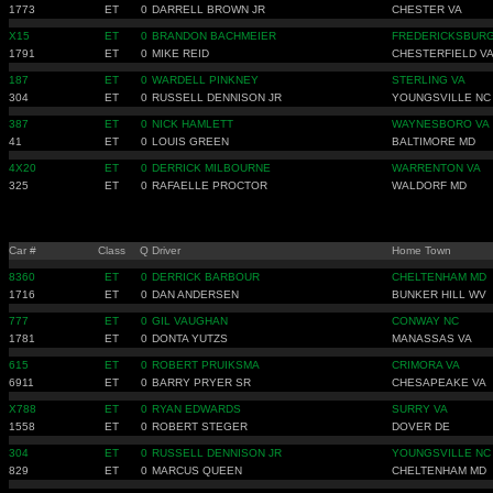
1773
ET
0
DARRELL BROWN JR
CHESTER VA
X15
ET
0
BRANDON BACHMEIER
FREDERICKSBURG
1791
ET
0
MIKE REID
CHESTERFIELD V
187
ET
0
WARDELL PINKNEY
STERLING VA
304
ET
0
RUSSELL DENNISON JR
YOUNGSVILLE NC
387
ET
0
NICK HAMLETT
WAYNESBORO VA
41
ET
0
LOUIS GREEN
BALTIMORE MD
4X20
ET
0
DERRICK MILBOURNE
WARRENTON VA
325
ET
0
RAFAELLE PROCTOR
WALDORF MD
Car #
Class
Q
Driver
Home Town
8360
ET
0
DERRICK BARBOUR
CHELTENHAM MD
1716
ET
0
DAN ANDERSEN
BUNKER HILL WV
777
ET
0
GIL VAUGHAN
CONWAY NC
1781
ET
0
DONTA YUTZS
MANASSAS VA
615
ET
0
ROBERT PRUIKSMA
CRIMORA VA
6911
ET
0
BARRY PRYER SR
CHESAPEAKE VA
X788
ET
0
RYAN EDWARDS
SURRY VA
1558
ET
0
ROBERT STEGER
DOVER DE
304
ET
0
RUSSELL DENNISON JR
YOUNGSVILLE NC
829
ET
0
MARCUS QUEEN
CHELTENHAM MD