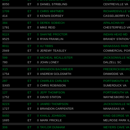
8050
ET
0
DANIEL STRIBLING
CENTREVILLE VA
1709
ET
0
CHRIS WHITMER
RICHARDSVILLE V
414
ET
0
KENAN DORSEY
CASSELBERRY FL
384
ET
0
DEREK SOBIECH
APALACHIA NY
1791
ET
0
MIKE REID
CHESTERFIELD V
911X
ET
0
SHAYNE PROCTOR
INDIAN HEAD MD
9525
ET
0
RYAN FRANKLIN
BRANDY STATION 
8011
ET
0
AJ TIBBS
MANASSAS PARK 
2949
ET
0
JEREMY TEASLEY
COMMERCIAL POI
599
ET
0
MICHEAL MCALLISTER
JACKSONVILLE N
780
ET
0
JOHN LONEY
DALZELL SC
X15
ET
0
BRANDON BACHMEIER
FREDERICKSBURG
1754
ET
0
ANDREW GOLDSMITH
DINWIDDIE VA
287
ET
0
CHARLES CARLSEN
PORTSMOUTH VA
SX65
ET
0
CHRIS ROBINSON
SUMERDUCK VA
127
ET
0
JEFF THOMPSON
PORTSMOUTH VA
1752
ET
0
DAVID STATON
WAYNESBORO VA
922X
ET
0
JANREI THOMPSON
JACKSONVILLE N
1727
ET
0
BRANDON CARPENTER
MANASSAS VA
9450
ET
0
KHALIL JOHNSON
KING GEORGE VA
1695
ET
0
MARK FRICKLE
MELROSE PARK IL
306
ET
0
TAYLOR DUNHAM
WEYERS CAVE VA