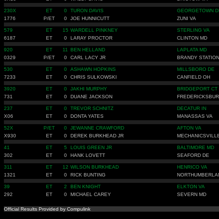
230X
ET
0
TURON DAVIS
GEORGETOWN D
1776
P/ET
0
JOE HUNNICUTT
ZUNI VA
579
ET
15
WARDELL PINKNEY
STERLING VA
6187
ET
0
LARAY PROCTOR
CLINTON MD
920
ET
11
BEN HELLAND
LAPLATA MD
0329
P/ET
0
CARL LACY JR
BRANDY STATION
530
ET
0
ASHAWN HOPKINS
MILLSBORO DE
7233
ET
0
CHRIS SULKOWSKI
CANFIELD OH
3920
ET
0
JAKHI MURPHY
BRIDGEPORT CT
731
ET
0
DUANE JACKSON
FREDERICKSBUR
237
ET
0
TREVOR SCHNITZ
DECATUR IN
X06
ET
0
DONTA YATES
MANASSAS VA
52X
P/ET
0
JEWANNE CRAWFORD
AFTON VA
X930
ET
0
DEREK BURKHEAD JR
MECHANICSVILL
41
ET
5
LOUIS GREEN JR
BALTIMORE MD
302
ET
0
HANK LOVETT
SEAFORD DE
311
ET
12
WILSON BURKHEAD
HENRICO VA
1321
ET
0
RICK BUNTING
NORTHUMBERLA
39
ET
2
BEN KNIGHT
ELKTON VA
292
ET
0
MICHAEL CAREY
SEVERN MD
Official Results Provided by Compulink