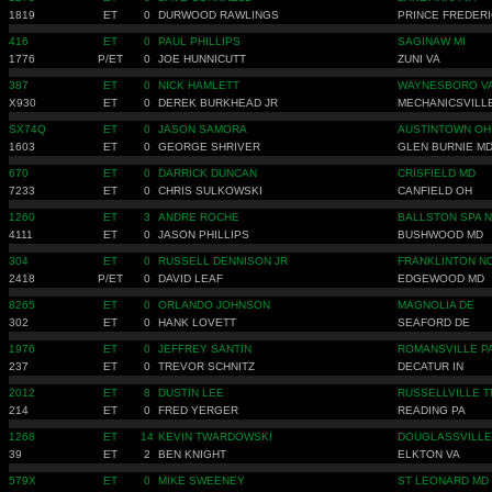
1819
ET
0
DURWOOD RAWLINGS
PRINCE FREDER
416
ET
0
PAUL PHILLIPS
SAGINAW MI
1776
P/ET
0
JOE HUNNICUTT
ZUNI VA
387
ET
0
NICK HAMLETT
WAYNESBORO V
X930
ET
0
DEREK BURKHEAD JR
MECHANICSVILL
SX74Q
ET
0
JASON SAMORA
AUSTINTOWN OH
1603
ET
0
GEORGE SHRIVER
GLEN BURNIE M
670
ET
0
DARRICK DUNCAN
CRISFIELD MD
7233
ET
0
CHRIS SULKOWSKI
CANFIELD OH
1260
ET
3
ANDRE ROCHE
BALLSTON SPA 
4111
ET
0
JASON PHILLIPS
BUSHWOOD MD
304
ET
0
RUSSELL DENNISON JR
FRANKLINTON N
2418
P/ET
0
DAVID LEAF
EDGEWOOD MD
8265
ET
0
ORLANDO JOHNSON
MAGNOLIA DE
302
ET
0
HANK LOVETT
SEAFORD DE
1976
ET
0
JEFFREY SANTIN
ROMANSVILLE P
237
ET
0
TREVOR SCHNITZ
DECATUR IN
2012
ET
8
DUSTIN LEE
RUSSELLVILLE T
214
ET
0
FRED YERGER
READING PA
1268
ET
14
KEVIN TWARDOWSKI
DOUGLASSVILLE
39
ET
2
BEN KNIGHT
ELKTON VA
579X
ET
0
MIKE SWEENEY
ST LEONARD MD