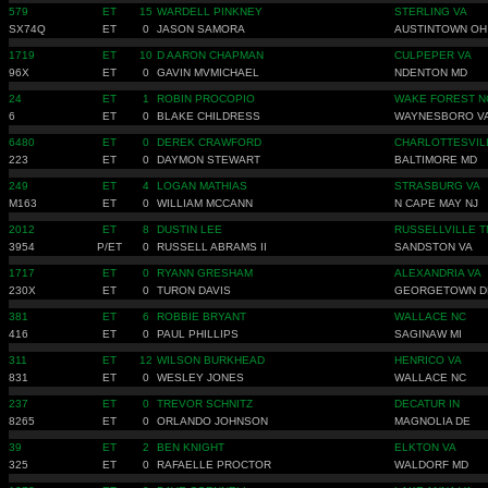
579
ET
15
WARDELL PINKNEY
STERLING VA
SX74Q
ET
0
JASON SAMORA
AUSTINTOWN OH
1719
ET
10
D AARON CHAPMAN
CULPEPER VA
96X
ET
0
GAVIN MVMICHAEL
NDENTON MD
24
ET
1
ROBIN PROCOPIO
WAKE FOREST N
6
ET
0
BLAKE CHILDRESS
WAYNESBORO V
6480
ET
0
DEREK CRAWFORD
CHARLOTTESVIL
223
ET
0
DAYMON STEWART
BALTIMORE MD
249
ET
4
LOGAN MATHIAS
STRASBURG VA
M163
ET
0
WILLIAM MCCANN
N CAPE MAY NJ
2012
ET
8
DUSTIN LEE
RUSSELLVILLE T
3954
P/ET
0
RUSSELL ABRAMS II
SANDSTON VA
1717
ET
0
RYANN GRESHAM
ALEXANDRIA VA
230X
ET
0
TURON DAVIS
GEORGETOWN D
381
ET
6
ROBBIE BRYANT
WALLACE NC
416
ET
0
PAUL PHILLIPS
SAGINAW MI
311
ET
12
WILSON BURKHEAD
HENRICO VA
831
ET
0
WESLEY JONES
WALLACE NC
237
ET
0
TREVOR SCHNITZ
DECATUR IN
8265
ET
0
ORLANDO JOHNSON
MAGNOLIA DE
39
ET
2
BEN KNIGHT
ELKTON VA
325
ET
0
RAFAELLE PROCTOR
WALDORF MD