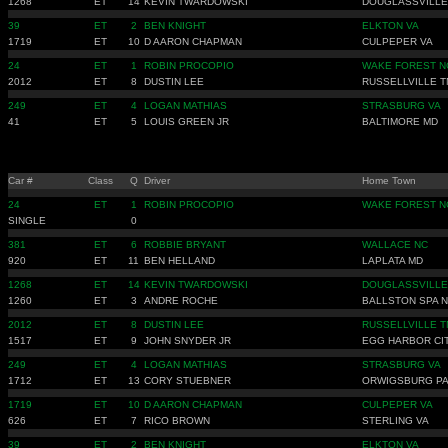
1268
ET
14
KEVIN TWARDOWSKI
DOUGLASSVILLE
39
ET
2
BEN KNIGHT
ELKTON VA
1719
ET
10
D AARON CHAPMAN
CULPEPER VA
24
ET
1
ROBIN PROCOPIO
WAKE FOREST N
2012
ET
8
DUSTIN LEE
RUSSELLVILLE T
249
ET
4
LOGAN MATHIAS
STRASBURG VA
41
ET
5
LOUIS GREEN JR
BALTIMORE MD
Car #
Class
Q
Driver
Home Town
24
ET
1
ROBIN PROCOPIO
WAKE FOREST N
SINGLE
0
381
ET
6
ROBBIE BRYANT
WALLACE NC
920
ET
11
BEN HELLAND
LAPLATA MD
1268
ET
14
KEVIN TWARDOWSKI
DOUGLASSVILLE
1260
ET
3
ANDRE ROCHE
BALLSTON SPA 
2012
ET
8
DUSTIN LEE
RUSSELLVILLE T
1517
ET
9
JOHN SNYDER JR
EGG HARBOR CIT
249
ET
4
LOGAN MATHIAS
STRASBURG VA
1712
ET
13
CORY STUEBNER
ORWIGSBURG P
1719
ET
10
D AARON CHAPMAN
CULPEPER VA
626
ET
7
RICO BROWN
STERLING VA
39
ET
2
BEN KNIGHT
ELKTON VA