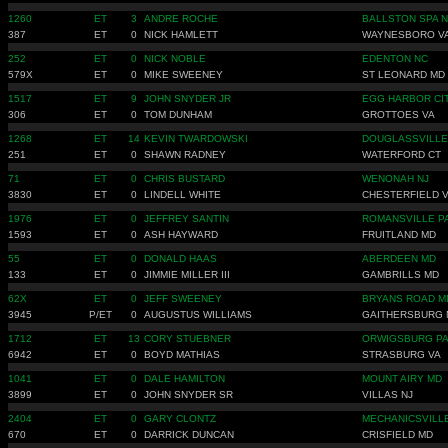
1260
ET
3
ANDRE ROCHE
BALLSTON SPA 
387
ET
0
NICK HAMLETT
WAYNESBORO V
252
ET
0
NICK NOBLE
EDENTON NC
579X
ET
0
MIKE SWEENEY
ST LEONARD MD
1517
ET
9
JOHN SNYDER JR
EGG HARBOR CIT
306
ET
0
TOM DUNHAM
GROTTOES VA
1268
ET
14
KEVIN TWARDOWSKI
DOUGLASSVILLE
251
ET
0
SHAWN RADNEY
WATERFORD CT
71
ET
0
CHRIS BUSTARD
WENONAH NJ
3830
ET
0
LINDELL WHITE
CHESTERFIELD 
1976
ET
0
JEFFREY SANTIN
ROMANSVILLE P
1593
ET
0
ASH HAYWARD
FRUITLAND MD
55
ET
0
DONALD HAAS
ABERDEEN MD
133
ET
0
JIMMIE MILLER III
GAMBRILLS MD
62X
ET
0
JEFF SWEENEY
BRYANS ROAD M
3945
P/ET
0
AUGUSTUS WILLIAMS
GAITHERSBURG 
1712
ET
13
CORY STUEBNER
ORWIGSBURG P
6942
ET
0
BOYD MATHIAS
STRASBURG VA
1041
ET
0
DALE HAMILTON
MOUNT AIRY MD
3899
ET
0
JOHN SNYDER SR
VILLAS NJ
2404
ET
0
GARY CLONTZ
MECHANICSVILL
670
ET
0
DARRICK DUNCAN
CRISFIELD MD