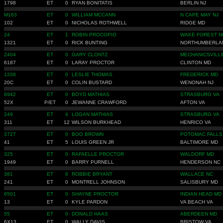
1798
ET
0
RYAN BONITATIS
BERLIN NJ
M163
ET
0
WILLIAM MCCANN
N CAPE MAY NJ
102
ET
0
NICHOLAS ROTHWELL
RIDGE MD
24
ET
1
ROBIN PROCOPIO
WAKE FOREST N
1321
ET
0
RICK BUNTING
NORTHUMBERLA
2404
ET
0
GARY CLONTZ
MECHANICSVILL
6187
ET
0
LARAY PROCTOR
CLINTON MD
1206
ET
0
LESLIE THOMAS
FREDERICK MD
20C
ET
0
COLIN BUSTARD
WENONAH NJ
6942
ET
0
BOYD MATHIAS
STRASBURG VA
52X
P/ET
0
JEWANNE CRAWFORD
AFTON VA
249
ET
4
LOGAN MATHIAS
STRASBURG VA
311
ET
12
WILSON BURKHEAD
HENRICO VA
3727
ET
0
BOO BROWN
POTOMAC FALLS
41
ET
5
LOUIS GREEN JR
BALTIMORE MD
325
ET
0
RAFAELLE PROCTOR
WALDORF MD
1949
ET
0
BARRY PURNELL
HENDERSON NC
381
ET
6
ROBBIE BRYANT
WALLACE NC
241
ET
0
MONTRELL JOHNSON
SALISBURY MD
6501
ET
0
SHAYNE PROCTOR
INDIAN HEAD MD
13
ET
0
KYLE PARDON
VA BEACH VA
55
ET
0
DONALD HAAS
ABERDEEN MD
6X13
ET
0
WALLY DAVIS
BRISTOW VA