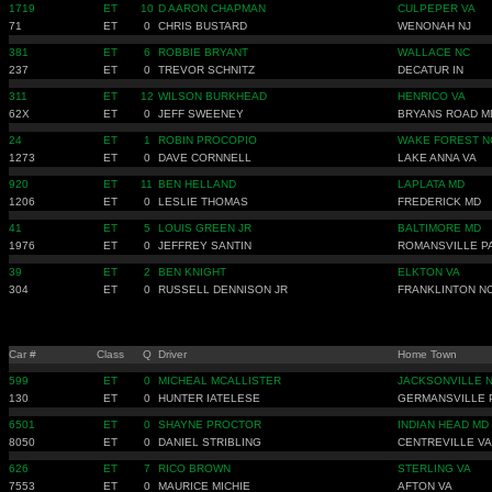
1719
ET
10
D AARON CHAPMAN
CULPEPER VA
71
ET
0
CHRIS BUSTARD
WENONAH NJ
381
ET
6
ROBBIE BRYANT
WALLACE NC
237
ET
0
TREVOR SCHNITZ
DECATUR IN
311
ET
12
WILSON BURKHEAD
HENRICO VA
62X
ET
0
JEFF SWEENEY
BRYANS ROAD M
24
ET
1
ROBIN PROCOPIO
WAKE FOREST N
1273
ET
0
DAVE CORNNELL
LAKE ANNA VA
920
ET
11
BEN HELLAND
LAPLATA MD
1206
ET
0
LESLIE THOMAS
FREDERICK MD
41
ET
5
LOUIS GREEN JR
BALTIMORE MD
1976
ET
0
JEFFREY SANTIN
ROMANSVILLE P
39
ET
2
BEN KNIGHT
ELKTON VA
304
ET
0
RUSSELL DENNISON JR
FRANKLINTON N
Car #
Class
Q
Driver
Home Town
599
ET
0
MICHEAL MCALLISTER
JACKSONVILLE 
130
ET
0
HUNTER IATELESE
GERMANSVILLE 
6501
ET
0
SHAYNE PROCTOR
INDIAN HEAD MD
8050
ET
0
DANIEL STRIBLING
CENTREVILLE VA
626
ET
7
RICO BROWN
STERLING VA
7553
ET
0
MAURICE MICHIE
AFTON VA