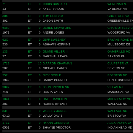
71
ET
0
CHRIS BUSTARD
WENONAH NJ
13
ET
0
KYLE PARDON
VA BEACH VA
306
ET
0
TOM DUNHAM
GROTTOES VA
301
ET
0
JASON SMITH
GREENEVILLE T
6480
ET
0
DEREK CRAWFORD
CHARLOTTESVIL
1971
ET
0
ANDRE JONES
WOODFORD VA
62X
ET
0
JEFF SWEENEY
BRYANS ROAD M
530
ET
0
ASHAWN HOPKINS
MILLSBORO DE
133
ET
0
JIMMIE MILLER III
GAMBRILLS MD
37
ET
0
MARSHAL LEACH
SAXTON PA
1719
ET
10
D AARON CHAPMAN
CULPEPER VA
292
ET
0
MICHAEL CAREY
SEVERN MD
252
ET
0
NICK NOBLE
EDENTON NC
1949
ET
0
BARRY PURNELL
HENDERSON NC
3899
ET
0
JOHN SNYDER SR
VILLAS NJ
X06
ET
0
DONTA YATES
MANASSAS VA
1041
ET
0
DALE HAMILTON
MOUNT AIRY MD
381
ET
6
ROBBIE BRYANT
WALLACE NC
831
ET
0
WESLEY JONES
WALLACE NC
6X13
ET
0
WALLY DAVIS
BRISTOW VA
1717
ET
0
RYANN GRESHAM
ALEXANDRIA VA
6501
ET
0
SHAYNE PROCTOR
INDIAN HEAD MD