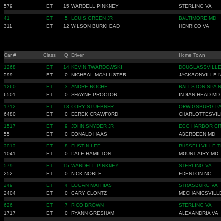
579
ET
15
WARDELL PINKNEY
STERLING VA
41
ET
5
LOUIS GREEN JR
BALTIMORE MD
311
ET
12
WILSON BURKHEAD
HENRICO VA
Car #
Class
Q
Driver
Home Town
1268
ET
14
KEVIN TWARDOWSKI
DOUGLASSVILLE
599
ET
0
MICHEAL MCALLISTER
JACKSONVILLE 
1260
ET
3
ANDRE ROCHE
BALLSTON SPA 
6501
ET
0
SHAYNE PROCTOR
INDIAN HEAD MD
1712
ET
13
CORY STUEBNER
ORWIGSBURG P
6480
ET
0
DEREK CRAWFORD
CHARLOTTESVIL
1517
ET
9
JOHN SNYDER JR
EGG HARBOR CIT
55
ET
0
DONALD HAAS
ABERDEEN MD
2012
ET
8
DUSTIN LEE
RUSSELLVILLE T
1041
ET
0
DALE HAMILTON
MOUNT AIRY MD
579
ET
15
WARDELL PINKNEY
STERLING VA
252
ET
0
NICK NOBLE
EDENTON NC
249
ET
4
LOGAN MATHIAS
STRASBURG VA
2404
ET
0
GARY CLONTZ
MECHANICSVILL
626
ET
7
RICO BROWN
STERLING VA
1717
ET
0
RYANN GRESHAM
ALEXANDRIA VA