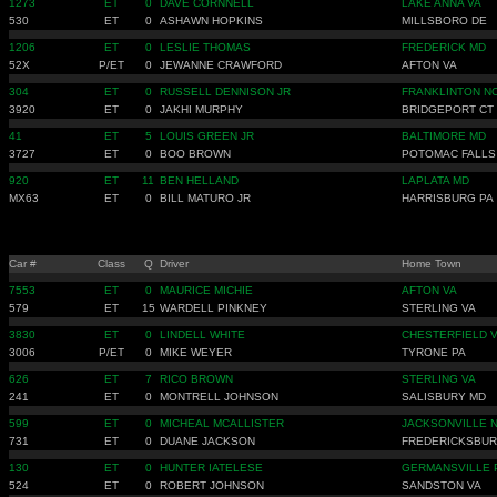
1273
ET
0
DAVE CORNNELL
LAKE ANNA VA
530
ET
0
ASHAWN HOPKINS
MILLSBORO DE
1206
ET
0
LESLIE THOMAS
FREDERICK MD
52X
P/ET
0
JEWANNE CRAWFORD
AFTON VA
304
ET
0
RUSSELL DENNISON JR
FRANKLINTON N
3920
ET
0
JAKHI MURPHY
BRIDGEPORT CT
41
ET
5
LOUIS GREEN JR
BALTIMORE MD
3727
ET
0
BOO BROWN
POTOMAC FALLS
920
ET
11
BEN HELLAND
LAPLATA MD
MX63
ET
0
BILL MATURO JR
HARRISBURG PA
Car #
Class
Q
Driver
Home Town
7553
ET
0
MAURICE MICHIE
AFTON VA
579
ET
15
WARDELL PINKNEY
STERLING VA
3830
ET
0
LINDELL WHITE
CHESTERFIELD 
3006
P/ET
0
MIKE WEYER
TYRONE PA
626
ET
7
RICO BROWN
STERLING VA
241
ET
0
MONTRELL JOHNSON
SALISBURY MD
599
ET
0
MICHEAL MCALLISTER
JACKSONVILLE 
731
ET
0
DUANE JACKSON
FREDERICKSBUR
130
ET
0
HUNTER IATELESE
GERMANSVILLE 
524
ET
0
ROBERT JOHNSON
SANDSTON VA