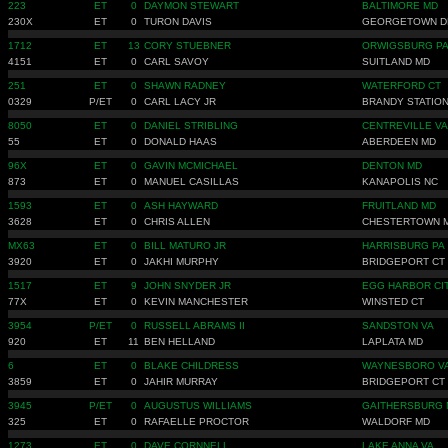
223
ET
0
DAYMON STEWART
BALTIMORE MD
230X
ET
0
TURON DAVIS
GEORGETOWN D
1712
ET
13
CORY STUEBNER
ORWIGSBURG P
4151
ET
0
CARL SAVOY
SUITLAND MD
251
ET
0
SHAWN RADNEY
WATERFORD CT
0329
P/ET
0
CARL LACY JR
BRANDY STATION
8050
ET
0
DANIEL STRIBLING
CENTREVILLE VA
55
ET
0
DONALD HAAS
ABERDEEN MD
96X
ET
0
GAVIN MCMICHAEL
DENTON MD
873
ET
0
MANUEL CASILLAS
KANAPOLIS NC
1593
ET
0
ASH HAYWARD
FRUITLAND MD
3628
ET
0
CHRIS ALLEN
CHESTERTOWN 
MX63
ET
0
BILL MATURO JR
HARRISBURG PA
3920
ET
0
JAKHI MURPHY
BRIDGEPORT CT
1517
ET
9
JOHN SNYDER JR
EGG HARBOR CIT
77X
ET
0
KEVIN MANCHESTER
WINSTED CT
3954
P/ET
0
RUSSELL ABRAMS II
SANDSTON VA
920
ET
11
BEN HELLAND
LAPLATA MD
6
ET
0
BLAKE CHILDRESS
WAYNESBORO V
3859
ET
0
JAHIR MURRAY
BRIDGEPORT CT
3945
P/ET
0
AUGUSTUS WILLIAMS
GAITHERSBURG 
325
ET
0
RAFAELLE PROCTOR
WALDORF MD
1273
ET
0
DAVE CORNNELL
LAKE ANNA VA