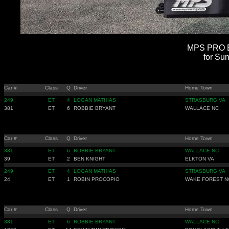
MPS PRO E
for Su
Car #
Class
Q
Driver
Home Town
249
ET
4
LOGAN MATHIAS
STRASBURG VA
381
ET
6
ROBBIE BRYANT
WALLACE NC
Car #
Class
Q
Driver
Home Town
381
ET
6
ROBBIE BRYANT
WALLACE NC
39
ET
2
BEN KNIGHT
ELKTON VA
249
ET
4
LOGAN MATHIAS
STRASBURG VA
24
ET
1
ROBIN PROCOPIO
WAKE FOREST N
Car #
Class
Q
Driver
Home Town
381
ET
6
ROBBIE BRYANT
WALLACE NC