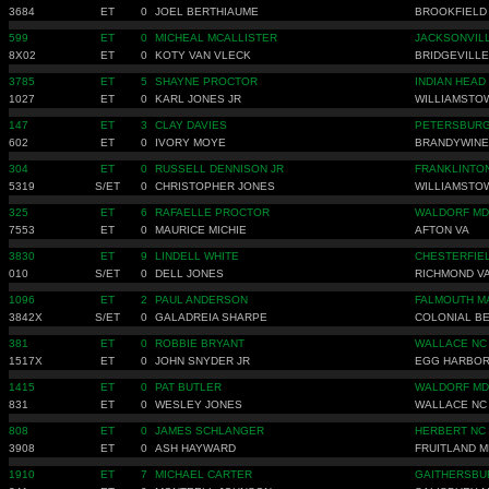
3684
ET
0
JOEL BERTHIAUME
BROOKFIELD
599
ET
0
MICHEAL MCALLISTER
JACKSONVIL
8X02
ET
0
KOTY VAN VLECK
BRIDGEVILLE
3785
ET
5
SHAYNE PROCTOR
INDIAN HEAD
1027
ET
0
KARL JONES JR
WILLIAMSTO
147
ET
3
CLAY DAVIES
PETERSBURG
602
ET
0
IVORY MOYE
BRANDYWINE
304
ET
0
RUSSELL DENNISON JR
FRANKLINTO
5319
S/ET
0
CHRISTOPHER JONES
WILLIAMSTO
325
ET
6
RAFAELLE PROCTOR
WALDORF MD
7553
ET
0
MAURICE MICHIE
AFTON VA
3830
ET
9
LINDELL WHITE
CHESTERFIE
010
S/ET
0
DELL JONES
RICHMOND V
1096
ET
2
PAUL ANDERSON
FALMOUTH M
3842X
S/ET
0
GALADREIA SHARPE
COLONIAL B
381
ET
0
ROBBIE BRYANT
WALLACE NC
1517X
ET
0
JOHN SNYDER JR
EGG HARBOR 
1415
ET
0
PAT BUTLER
WALDORF MD
831
ET
0
WESLEY JONES
WALLACE NC
808
ET
0
JAMES SCHLANGER
HERBERT NC
3908
ET
0
ASH HAYWARD
FRUITLAND M
1910
ET
7
MICHAEL CARTER
GAITHERSBU