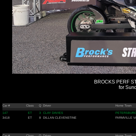
BROCKS PERF STR
for Sun
Car #
Class
Q
Driver
Home Town
147
ET
3
CLAY DAVIES
PETERSBURG
3418
ET
8
DILLAN CLEVENSTINE
FARMVILLE V
Car #
Class
Q
Driver
Home Town