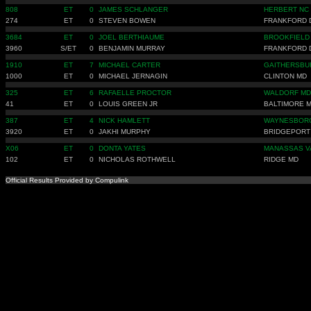
808
ET
0
JAMES SCHLANGER
HERBERT NC
274
ET
0
STEVEN BOWEN
FRANKFORD 
3684
ET
0
JOEL BERTHIAUME
BROOKFIELD
3960
S/ET
0
BENJAMIN MURRAY
FRANKFORD 
1910
ET
7
MICHAEL CARTER
GAITHERSBU
1000
ET
0
MICHAEL JERNAGIN
CLINTON MD
325
ET
6
RAFAELLE PROCTOR
WALDORF MD
41
ET
0
LOUIS GREEN JR
BALTIMORE 
387
ET
4
NICK HAMLETT
WAYNESBOR
3920
ET
0
JAKHI MURPHY
BRIDGEPORT
X06
ET
0
DONTA YATES
MANASSAS V
102
ET
0
NICHOLAS ROTHWELL
RIDGE MD
Official Results Provided by Compulink