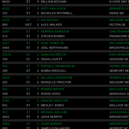
M163
ET
0
WILLIAM MCCANN
N CAPE MAY 
8X02
ET
0
KOTY VAN VLECK
BRIDGEVILLE
102
ET
0
NICHOLAS ROTHWELL
RIDGE MD
1415
ET
0
PAT BUTLER
WALDORF MD
99X
S/ET
0
ALEX WALKER
FELTON DE
8360
ET
0
DERRICK BARBOUR
CHELTENHAM
274
ET
0
STEVEN BOWEN
FRANKFORD 
1027
ET
0
KARL JONES JR
WILLIAMSTO
3684
ET
0
JOEL BERTHIAUME
BROOKFIELD
1517X
ET
0
JOHN SNYDER JR
EGG HARBOR 
709
ET
0
TANYA LOVETT
SEAFORD DE
304
ET
0
RUSSELL DENNISON JR
FRANKLINTO
288
ET
0
BUBBA DRISCOLL
NEWPORT NE
3418
ET
8
DILLAN CLEVENSTINE
FARMVILLE V
325
ET
6
RAFAELLE PROCTOR
WALDORF MD
381
ET
0
ROBBIE BRYANT
WALLACE NC
X06
ET
0
DONTA YATES
MANASSAS V
3785
ET
5
SHAYNE PROCTOR
INDIAN HEAD
831
ET
0
WESLEY JONES
WALLACE NC
512
ET
0
MICHAEL KELLUM
JACKSONVIL
3920
ET
0
JAKHI MURPHY
BRIDGEPORT
3859
ET
0
JAHIR MURRAY
BRIDGEPORT
808
ET
0
JAMES SCHLANGER
HERBERT NC