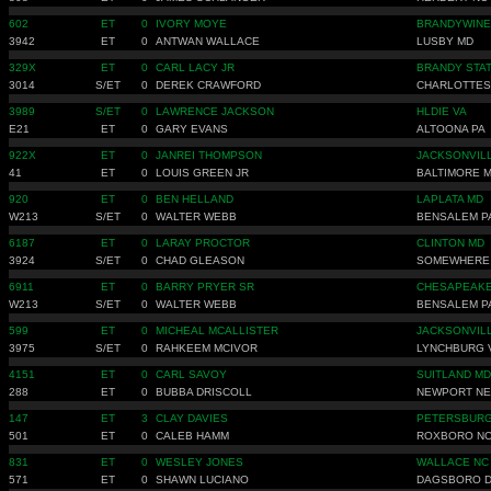
602
ET
0
IVORY MOYE
BRANDYWINE
3942
ET
0
ANTWAN WALLACE
LUSBY MD
329X
ET
0
CARL LACY JR
BRANDY STAT
3014
S/ET
0
DEREK CRAWFORD
CHARLOTTES
3989
S/ET
0
LAWRENCE JACKSON
HLDIE VA
E21
ET
0
GARY EVANS
ALTOONA PA
922X
ET
0
JANREI THOMPSON
JACKSONVIL
41
ET
0
LOUIS GREEN JR
BALTIMORE 
920
ET
0
BEN HELLAND
LAPLATA MD
W213
S/ET
0
WALTER WEBB
BENSALEM P
6187
ET
0
LARAY PROCTOR
CLINTON MD
3924
S/ET
0
CHAD GLEASON
SOMEWHERE
6911
ET
0
BARRY PRYER SR
CHESAPEAKE
W213
S/ET
0
WALTER WEBB
BENSALEM P
599
ET
0
MICHEAL MCALLISTER
JACKSONVIL
3975
S/ET
0
RAHKEEM MCIVOR
LYNCHBURG 
4151
ET
0
CARL SAVOY
SUITLAND MD
288
ET
0
BUBBA DRISCOLL
NEWPORT NE
147
ET
3
CLAY DAVIES
PETERSBURG
501
ET
0
CALEB HAMM
ROXBORO N
831
ET
0
WESLEY JONES
WALLACE NC
571
ET
0
SHAWN LUCIANO
DAGSBORO 