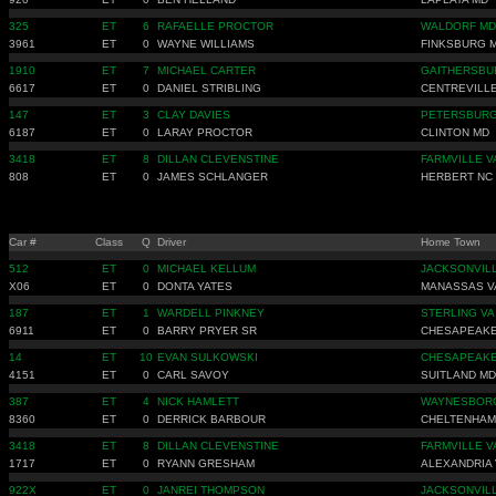
325
ET
6
RAFAELLE PROCTOR
WALDORF MD
3961
ET
0
WAYNE WILLIAMS
FINKSBURG 
1910
ET
7
MICHAEL CARTER
GAITHERSBU
6617
ET
0
DANIEL STRIBLING
CENTREVILLE
147
ET
3
CLAY DAVIES
PETERSBURG
6187
ET
0
LARAY PROCTOR
CLINTON MD
3418
ET
8
DILLAN CLEVENSTINE
FARMVILLE V
808
ET
0
JAMES SCHLANGER
HERBERT NC
Car #
Class
Q
Driver
Home Town
512
ET
0
MICHAEL KELLUM
JACKSONVIL
X06
ET
0
DONTA YATES
MANASSAS V
187
ET
1
WARDELL PINKNEY
STERLING VA
6911
ET
0
BARRY PRYER SR
CHESAPEAKE
14
ET
10
EVAN SULKOWSKI
CHESAPEAKE
4151
ET
0
CARL SAVOY
SUITLAND MD
387
ET
4
NICK HAMLETT
WAYNESBOR
8360
ET
0
DERRICK BARBOUR
CHELTENHAM
3418
ET
8
DILLAN CLEVENSTINE
FARMVILLE V
1717
ET
0
RYANN GRESHAM
ALEXANDRIA 
922X
ET
0
JANREI THOMPSON
JACKSONVIL