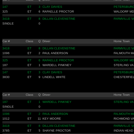
147
ET
3
CLAY DAVIES
PETERSBURG
325
ET
6
RAFAELLE PROCTOR
WALDORF MD
3418
ET
8
DILLAN CLEVENSTINE
FARMVILLE V
SINGLE
0
Car #
Class
Q
Driver
Home Town
3418
ET
8
DILLAN CLEVENSTINE
FARMVILLE V
1096
ET
2
PAUL ANDERSON
FALMOUTH M
325
ET
6
RAFAELLE PROCTOR
WALDORF MD
187
ET
1
WARDELL PINKNEY
STERLING VA
147
ET
3
CLAY DAVIES
PETERSBURG
3830
ET
9
LINDELL WHITE
CHESTERFIE
Car #
Class
Q
Driver
Home Town
187
ET
1
WARDELL PINKNEY
STERLING VA
SINGLE
0
1096
ET
2
PAUL ANDERSON
FALMOUTH M
1012
ET
11
KEY MOORE
RICHMOND V
3418
ET
8
DILLAN CLEVENSTINE
FARMVILLE V
3785
ET
5
SHAYNE PROCTOR
INDIAN HEAD