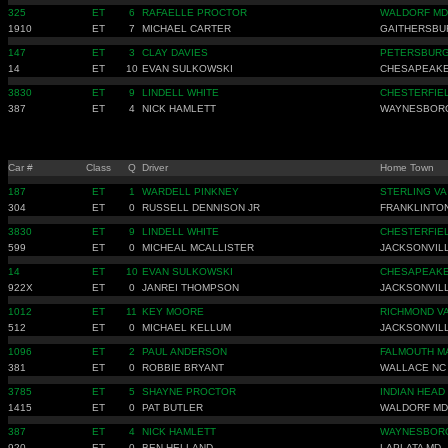
325
ET
6
RAFAELLE PROCTOR
WALDORF MD
1910
ET
7
MICHAEL CARTER
GAITHERSBU
147
ET
3
CLAY DAVIES
PETERSBURG
14
ET
10
EVAN SULKOWSKI
CHESAPEAKE
3830
ET
9
LINDELL WHITE
CHESTERFIE
387
ET
4
NICK HAMLETT
WAYNESBOR
Car #
Class
Q
Driver
Home Town
187
ET
1
WARDELL PINKNEY
STERLING VA
304
ET
0
RUSSELL DENNISON JR
FRANKLINTO
3830
ET
9
LINDELL WHITE
CHESTERFIE
599
ET
0
MICHEAL MCALLISTER
JACKSONVIL
14
ET
10
EVAN SULKOWSKI
CHESAPEAKE
922X
ET
0
JANREI THOMPSON
JACKSONVIL
1012
ET
11
KEY MOORE
RICHMOND V
512
ET
0
MICHAEL KELLUM
JACKSONVIL
1096
ET
2
PAUL ANDERSON
FALMOUTH M
381
ET
0
ROBBIE BRYANT
WALLACE NC
3785
ET
5
SHAYNE PROCTOR
INDIAN HEAD
1415
ET
0
PAT BUTLER
WALDORF MD
387
ET
4
NICK HAMLETT
WAYNESBOR
920
ET
0
BEN HELLAND
LAPLATA MD