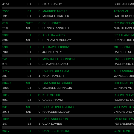
4151
ET
0
CARL SAVOY
SUITLAND MD
7553
ET
0
MAURICE MICHIE
AFTON VA
1910
ET
7
MICHAEL CARTER
GAITHERSBU
010
S/ET
0
DELL JONES
RICHMOND V
218
S/ET
0
DENNIS IANNOTTI
NORTH HAVE
3908
ET
0
ASH HAYWARD
FRUITLAND M
3960
S/ET
0
BENJAMIN MURRAY
FRANKFORD 
530
ET
0
ASHAWN HOPKINS
MILLSBORO 
780
ET
0
JOHN LONEY
DALZELL SC
241
ET
0
MONTRELL JOHNSON
SALISBURY 
571
ET
0
SHAWN LUCIANO
DAGSBORO 
1717
ET
0
RYANN GRESHAM
ALEXANDRIA 
387
ET
4
NICK HAMLETT
WAYNESBOR
3842X
S/ET
0
GALADREIA SHARPE
COLONIAL B
1000
ET
0
MICHAEL JERNAGIN
CLINTON MD
1012
ET
11
KEY MOORE
RICHMOND V
501
ET
0
CALEB HAMM
ROXBORO N
5319
S/ET
0
CHRISTOPHER JONES
WILLIAMSTO
3975
S/ET
0
RAHKEEM MCIVOR
LYNCHBURG 
1096
ET
2
PAUL ANDERSON
FALMOUTH M
147
ET
3
CLAY DAVIES
PETERSBURG
6617
ET
0
DANIEL STRIBLING
CENTREVILLE