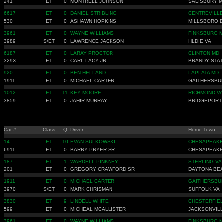
241
ET
0
MONTRELL JOHNSON
SALISBURY 
6617
ET
0
DANIEL STRIBLING
CENTREVILLE
530
ET
0
ASHAWN HOPKINS
MILLSBORO 
3961
ET
0
WAYNE WILLIAMS
FINKSBURG 
3989
S/ET
0
LAWRENCE JACKSON
HLDIE VA
6187
ET
0
LARAY PROCTOR
CLINTON MD
329X
ET
0
CARL LACY JR
BRANDY STAT
920
ET
0
BEN HELLAND
LAPLATA MD
1911
ET
0
MICHAEL CARTER
GAITHERSBU
1012
ET
11
KEY MOORE
RICHMOND V
3859
ET
0
JAHIR MURRAY
BRIDGEPORT
Car #
Class
Q
Driver
Home Town
14
ET
10
EVAN SULKOWSKI
CHESAPEAKE
6911
ET
0
BARRY PRYER SR
CHESAPEAKE
187
ET
1
WARDELL PINKNEY
STERLING VA
201
ET
0
GREGORY CRAWFORD SR
DAYTONA BE
1911
ET
0
MICHAEL CARTER
GAITHERSBU
3970
S/ET
0
MARK CHRISMAN
SUFFOLK VA
3830
ET
9
LINDELL WHITE
CHESTERFIE
599
ET
0
MICHEAL MCALLISTER
JACKSONVIL
3961
ET
0
WAYNE WILLIAMS
FINKSBURG 